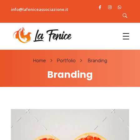
info@lafeniceassociazione.it
L
a fenice
Home
Portfolio
Branding
Branding