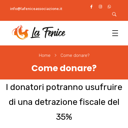
info@lafeniceassociazione.it
L
a fenice
Home
Come donare?
Come donare?
I donatori potranno usufruire
di una detrazione fiscale del
35%