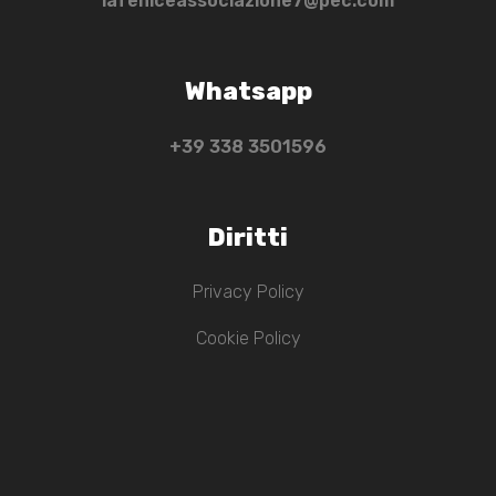
lafeniceassociazione7@pec.com
Whatsapp
+39 ‭338 3501596‬
Diritti
Privacy Policy
Cookie Policy