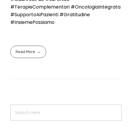
#TerapieComplementari #OncologiaIntegrata
#SupportoAiPazienti #Gratitudine
#InsiemePossiamo
Read More