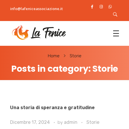
info@lafeniceassociazione.it
L
a fenice
Home
Storie
Posts in category: Storie
Una storia di speranza e gratitudine
Dicembre 17, 2024
by
admin
Storie