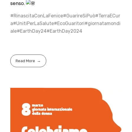
senso.
#RinascitaConLaFenice
#GuarireSiPuò
#TerraECur
a
#UnitiPerLaSalute
#EcoGuaritori
#giornatamondi
ale
#EarthDay24
#EarthDay2024
Read More