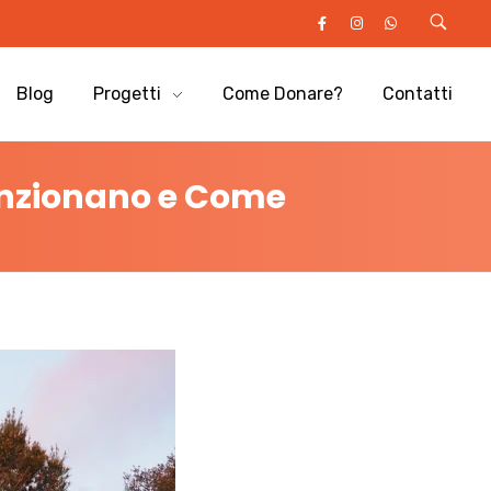
Blog
Progetti
Come Donare?
Contatti
unzionano e Come