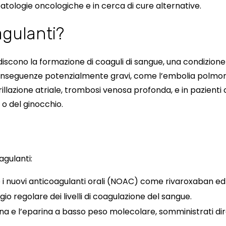
atologie oncologiche e in cerca di cure alternative.
agulanti?
iscono la formazione di coaguli di sangue, una condizion
conseguenze potenzialmente gravi, come l’embolia polmona
rillazione atriale, trombosi venosa profonda, e in pazienti
 o del ginocchio.
agulanti:
 i nuovi anticoagulanti orali (NOAC) come rivaroxaban ed
io regolare dei livelli di coagulazione del sangue.
a e l’eparina a basso peso molecolare, somministrati di