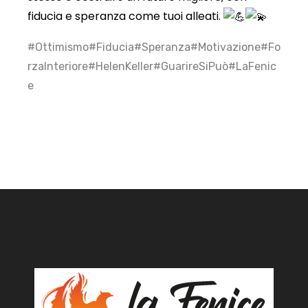
fiducia e speranza come tuoi alleati.
#Ottimismo
#Fiducia
#Speranza
#Motivazione
#Fo
rzaInteriore
#HelenKeller
#GuarireSiPuò
#LaFenic
e