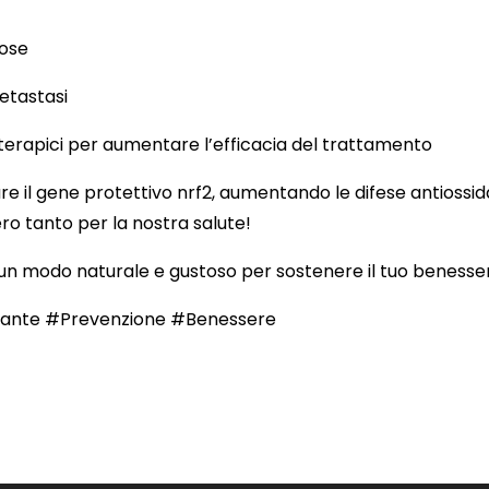
rose
metastasi
terapici per aumentare l’efficacia del trattamento
are il gene protettivo nrf2, aumentando le difese antiossi
o tanto per la nostra salute!
 un modo naturale e gustoso per sostenere il tuo benesse
idante #Prevenzione #Benessere