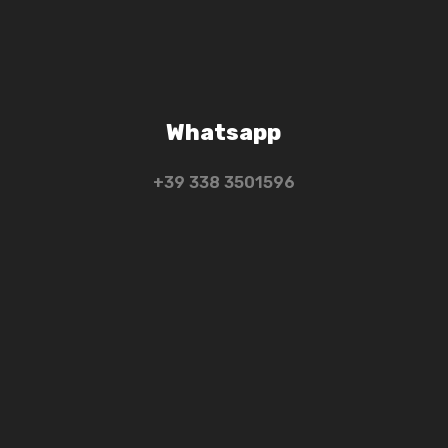
Whatsapp
+39 ‭338 3501596‬