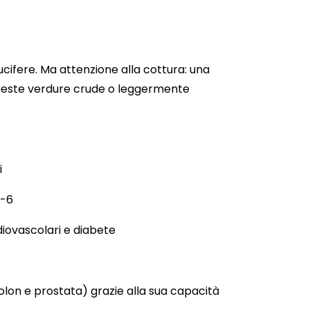
ucifere. Ma attenzione alla cottura: una
queste verdure crude o leggermente
i
L-6
iovascolari e diabete
colon e prostata) grazie alla sua capacità