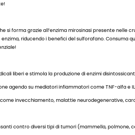
te!
che si forma grazie all’enzima mirosinasi presente nelle cr
 enzima, riducendo i benefici del sulforafano. Consuma 
nziale!
icali liberi e stimola la produzione di enzimi disintossicant
zione agendo su mediatori infiammatori come TNF-alfa e I
e come invecchiamento, malattie neurodegenerative, card
essanti contro diversi tipi di tumori (mammella, polmone, 