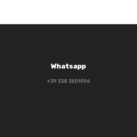
Whatsapp
+39 ‭338 3501596‬