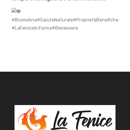
#Bromelina
#SaluteNaturale
#ProprietàBenefiche
#LaFeniceInforma
#Benessere