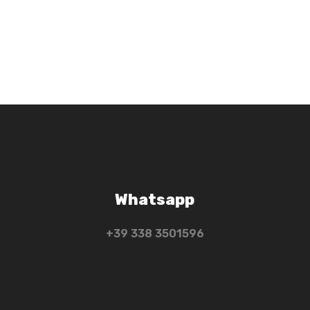
Whatsapp
+39 ‭338 3501596‬